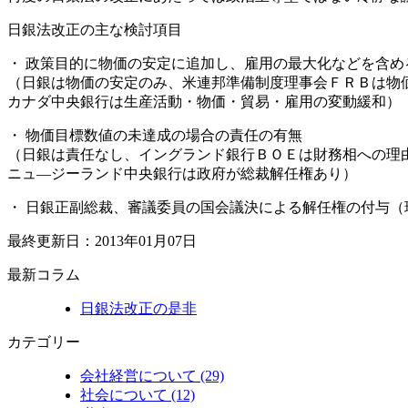
日銀法改正の主な検討項目
・ 政策目的に物価の安定に追加し、雇用の最大化などを含め
（日銀は物価の安定のみ、米連邦準備制度理事会ＦＲＢは物
カナダ中央銀行は生産活動・物価・貿易・雇用の変動緩和）
・ 物価目標数値の未達成の場合の責任の有無
（日銀は責任なし、イングランド銀行ＢＯＥは財務相への理
ニュ―ジーランド中央銀行は政府が総裁解任権あり）
・ 日銀正副総裁、審議委員の国会議決による解任権の付与（
最終更新日：2013年01月07日
最新コラム
日銀法改正の是非
カテゴリー
会社経営について (29)
社会について (12)