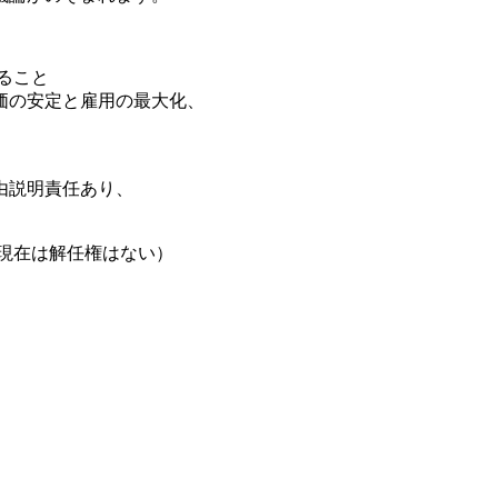
ること
価の安定と雇用の最大化、
由説明責任あり、
現在は解任権はない）