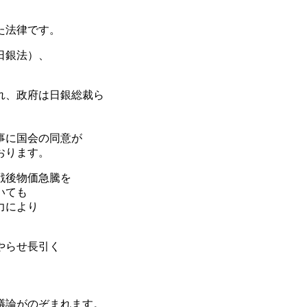
た法律です。
日銀法）、
れ、政府は日銀総裁ら
、
事に国会の同意が
おります。
戦後物価急騰を
いても
力により
やらせ長引く
議論がのぞまれます。