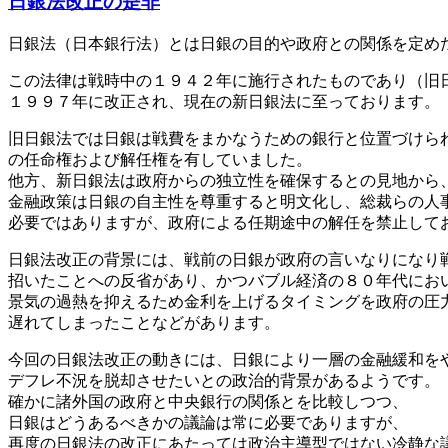
日銀法改正の是非
日銀法（日本銀行法）とは日銀の目的や政府との関係を定め
この法律は戦時中の１９４２年に施行されたものであり（旧
１９９７年に改正され、現在の新日銀法に至っております。
旧日銀法では日銀は戦費をまかなうための銀行と位置づけら
の任命権および解任権を有していました。
他方、新日銀法は政府からの独立性を確保するとの見地から
金融政策は日銀の自主性を尊重すると明文化し、総裁らの人
必要ではありますが、政府による任期途中の解任を禁止して
日銀法改正の背景には、戦前の日銀が政府の言いなりになり
招いたことへの反省があり、かつバブル経済の８０年代にお
景気の過熱を抑えるため金利を上げるタイミングを政府の圧
遅れてしまったことなどがあります。
今回の日銀法改正の動きには、日銀により一層の金融緩和を
デフレ不況を脱却させたいとの政治的背景があるようです。
確かに諸外国の政府と中央銀行の関係とを比較しつつ、
日銀はどうあるべきかの議論は常に必要でありますが、
再度の日銀法の改正にあたっては政治主導型ではない冷静な