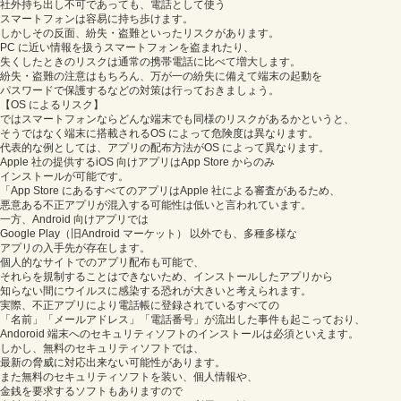
社外持ち出し不可であっても、電話として使う
スマートフォンは容易に持ち歩けます。
しかしその反面、紛失・盗難といったリスクがあります。
PC に近い情報を扱うスマートフォンを盗まれたり、
失くしたときのリスクは通常の携帯電話に比べて増大します。
紛失・盗難の注意はもちろん、万が一の紛失に備えて端末の起動を
パスワードで保護するなどの対策は行っておきましょう。
【OS によるリスク】
ではスマートフォンならどんな端末でも同様のリスクがあるかというと、
そうではなく端末に搭載されるOS によって危険度は異なります。
代表的な例としては、アプリの配布方法がOS によって異なります。
Apple 社の提供するiOS 向けアプリはApp Store からのみ
インストールが可能です。
「App Store にあるすべてのアプリはApple 社による審査があるため、
悪意ある不正アプリが混入する可能性は低いと言われています。
一方、Android 向けアプリでは
Google Play（旧Android マーケット） 以外でも、多種多様な
アプリの入手先が存在します。
個人的なサイトでのアプリ配布も可能で、
それらを規制することはできないため、インストールしたアプリから
知らない間にウイルスに感染する恐れが大きいと考えられます。
実際、不正アプリにより電話帳に登録されているすべての
「名前」「メールアドレス」「電話番号」が流出した事件も起こっており、
Andoroid 端末へのセキュリティソフトのインストールは必須といえます。
しかし、無料のセキュリティソフトでは、
最新の脅威に対応出来ない可能性があります。
また無料のセキュリティソフトを装い、個人情報や、
金銭を要求するソフトもありますので