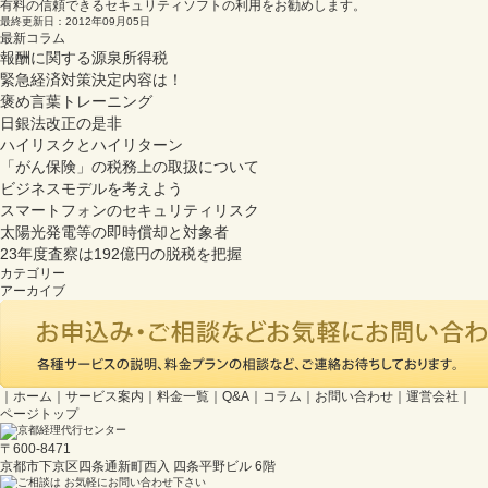
有料の信頼できるセキュリティソフトの利用をお勧めします。
最終更新日：2012年09月05日
最新コラム
報酬に関する源泉所得税
緊急経済対策決定内容は！
褒め言葉トレーニング
日銀法改正の是非
ハイリスクとハイリターン
「がん保険」の税務上の取扱について
ビジネスモデルを考えよう
スマートフォンのセキュリティリスク
太陽光発電等の即時償却と対象者
23年度査察は192億円の脱税を把握
カテゴリー
アーカイブ
｜
ホーム
｜
サービス案内
｜
料金一覧
｜
Q&A
｜
コラム
｜
お問い合わせ
｜
運営会社
｜
ページトップ
〒600-8471
京都市下京区四条通新町西入 四条平野ビル 6階