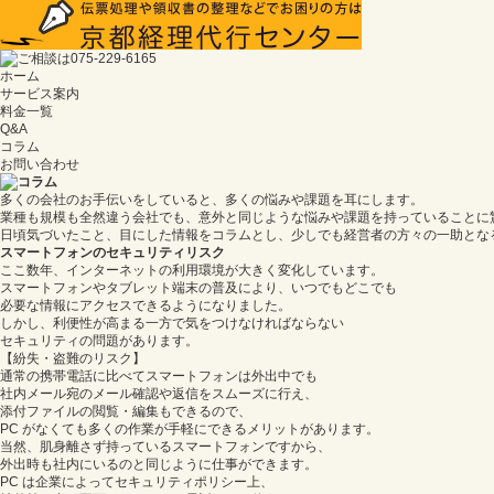
ホーム
サービス案内
料金一覧
Q&A
コラム
お問い合わせ
多くの会社のお手伝いをしていると、多くの悩みや課題を耳にします。
業種も規模も全然違う会社でも、意外と同じような悩みや課題を持っていることに
日頃気づいたこと、目にした情報をコラムとし、少しでも経営者の方々の一助とな
スマートフォンのセキュリティリスク
ここ数年、インターネットの利用環境が大きく変化しています。
スマートフォンやタブレット端末の普及により、いつでもどこでも
必要な情報にアクセスできるようになりました。
しかし、利便性が高まる一方で気をつけなければならない
セキュリティの問題があります。
【紛失・盗難のリスク】
通常の携帯電話に比べてスマートフォンは外出中でも
社内メール宛のメール確認や返信をスムーズに行え、
添付ファイルの閲覧・編集もできるので、
PC がなくても多くの作業が手軽にできるメリットがあります。
当然、肌身離さず持っているスマートフォンですから、
外出時も社内にいるのと同じように仕事ができます。
PC は企業によってセキュリティポリシー上、