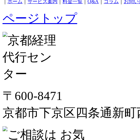
｜
ホーム
｜
サービス案内
｜
料金一覧
｜
Q&A
｜
コラム
｜
お問い
ページトップ
〒600-8471
京都市下京区四条通新町西